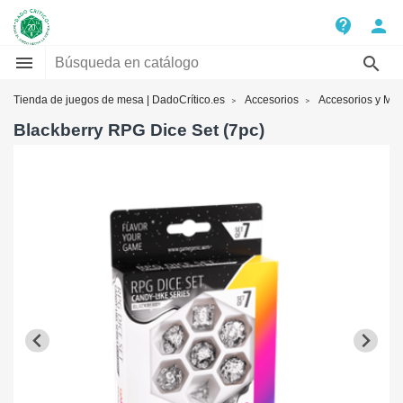
contact_support
person


Tienda de juegos de mesa | DadoCrítico.es
Accesorios
Accesorios y Mar
Blackberry RPG Dice Set (7pc)