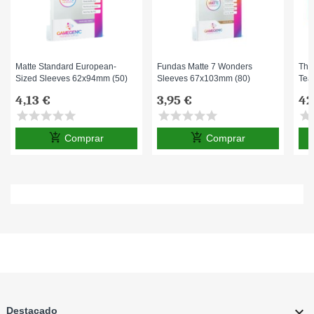
Matte Standard European-
Fundas Matte 7 Wonders
The
Sized Sleeves 62x94mm (50)
Sleeves 67x103mm (80)
Tea
4,13 €
3,95 €
42
star
star
star
star
star
star
star
star
star
star
star
s
add_shopping_cart
add_shopping_cart
Comprar
Comprar

Destacado