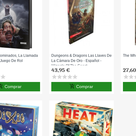
nominados, La Llamada
Dungeons & Dragons Las Llaves De
The Whi
 Juego De Rol
La Cámara De Oro - Español -
Wizards Of The Coast
43,95 €
27,60
r
star
star
star
star
star
star
star
star
s
opping_cart
add_shopping_cart
Comprar
Comprar