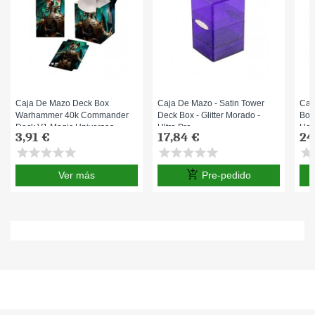
Caja De Mazo Deck Box
Caja De Mazo - Satin Tower
Caj
Warhammer 40k Commander
Deck Box - Glitter Morado -
Box
Deck V1 Magic Universes
Ultra Pro
Hol
3,91 €
17,84 €
24
Beyond Ultra Pro
star
star
star
star
star
star
star
star
star
star
star
s
add_shopping_cart
Ver más
Pre-pedido