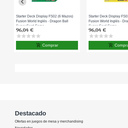
Starter Deck Display FS02 (6 Mazos)
Starter Deck Display FS0
Fusion World Inglés - Dragon Ball
Fusion World Inglés - Dr
Super Card Game
Super Card Game
96,04 €
96,04 €
star
star
star
star
star
star
star
star
star
star
add_shopping_cart
add_shopping_cart
Comprar
Compr
Destacado
Ofertas en juegos de mesa y merchandising
Novedades