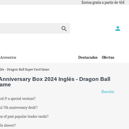
Envios gratis a partir de 45€
person

Accesorios
Destacados
Ofertas
és - Dragon Ball Super Card Game
nniversary Box 2024 Inglés - Dragon Ball
Game
Bandai
d & a special version!!
ul 7th anniversary deck!!
ns of past popular leader cards!!
le sleeve!!