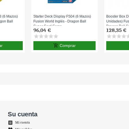
3 (6 Mazos)
Starter Deck Display FS04 (6 Mazos)
Booster Box D
agon Ball
Fusion World Inglés - Dragon Ball
Unidades) Fus
Super Card Game
Dragon Ball 
96,04 €
128,35 €
star
star
star
star
star
star
star
star
star
st
add_shopping_cart
ar
Comprar
Su cuenta

Mi cuenta