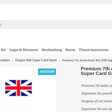
e Rol
Juegos de Miniaturas
Merchandising
Marcas
Últimos lanzamientos
onables
Dragon Ball Super Card Game
Premium 7th Anniversary Box 2024 Ingl
Premium 7th A
AGOTADO
Super Card 
-Premium 7th leader car
-Experience the powerf
-Gorgeous alt-art versio
-Experience the new sty