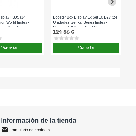
isplay FB05 (24
Booster Box Display Ex Set 10 B27 (24
Box
ion World Inglés -
Unidades) Zenkai Series Inglés -
Ing
Super Card Game
Dragon Ball Super Card Game
124,56 €
13
ar
star
star
star
star
star
sta
Ver más
Ver más
Información de la tienda
email
Formulario de contacto