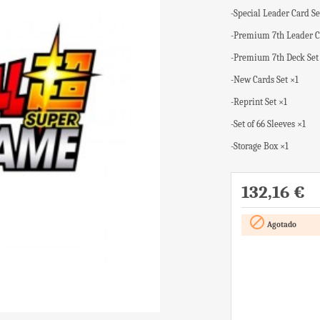
-Special Leader Card Se
-Premium 7th Leader C
-Premium 7th Deck Set
-New Cards Set ×1
-Reprint Set ×1
-Set of 66 Sleeves ×1
-Storage Box ×1
132,16 €

Agotado