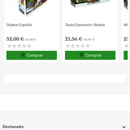
Skytear Español
Taulot Expansión Skytear
Win
52,00 €
21,56 €
23
65,00 €
26,95 €
star
star
star
star
star
star
star
star
star
star
star
s
add_shopping_cart
add_shopping_cart
Comprar
Comprar

Destacado