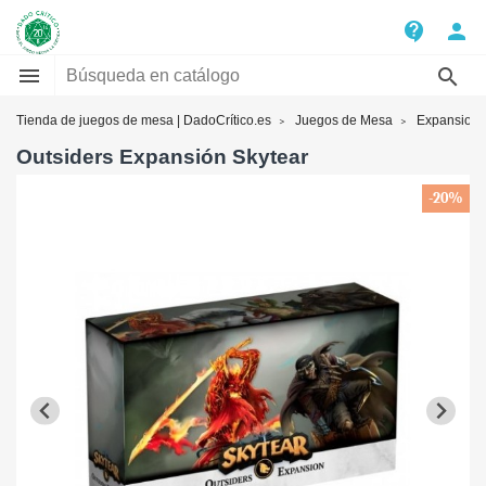
contact_support
person


Tienda de juegos de mesa | DadoCrítico.es
Juegos de Mesa
Expansione
Outsiders Expansión Skytear
-20%