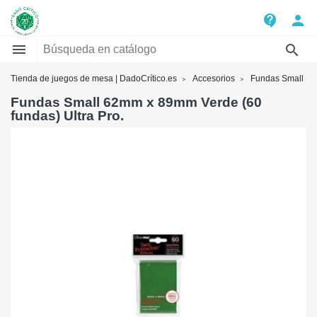
contact_support
person


Tienda de juegos de mesa | DadoCrítico.es
Accesorios
Fundas Small
Fundas Small 62mm x 89mm Verde (60
fundas) Ultra Pro.