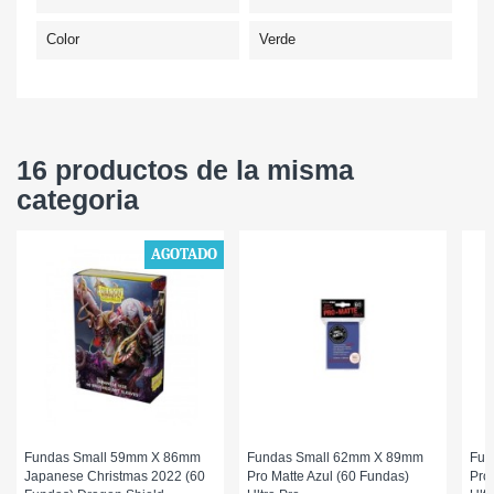
Color
Verde
16 productos de la misma
categoria
AGOTADO
Fundas Small 59mm X 86mm
Fundas Small 62mm X 89mm
Fun
Japanese Christmas 2022 (60
Pro Matte Azul (60 Fundas)
Pro