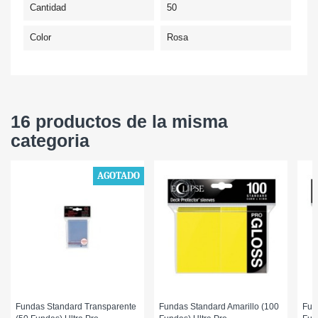
Cantidad
50
Color
Rosa
16 productos de la misma
categoria
AGOTADO
Fundas Standard Transparente
Fundas Standard Amarillo (100
Fun