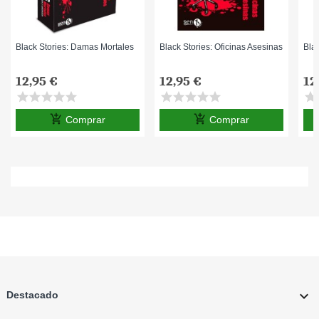
Black Stories: Damas Mortales
Black Stories: Oficinas Asesinas
Bla
12,95 €
12,95 €
12
star
star
star
star
star
star
star
star
star
star
star
s
add_shopping_cart
add_shopping_cart
Comprar
Comprar

Destacado