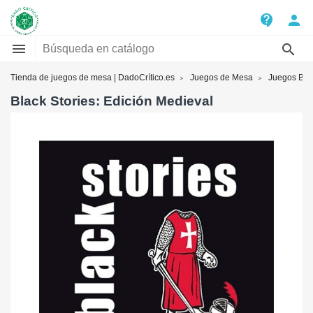
contact_support
person


Tienda de juegos de mesa | DadoCrítico.es
Juegos de Mesa
Juegos Blac
Black Stories: Edición Medieval