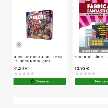
Mineros Del Imperio, Juego De Mesa
Subterfugios - Fábricas F
En Español, Maldito Games
31,50 €
13,95 €
star
star
star
star
star
star
star
star
star
star
add_shopping_cart
add_shopping_cart
Comprar
Pre-ped