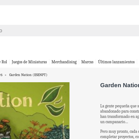
e Rol
Juegos de Miniaturas
Merchandising
Marcas
Últimos lanzamientos
es
Garden Nation (ESENPT)
Garden Natio
La gente pequeña que se
abandonado para constr
han transformado en apa
un campanario…
Pero muy pronto, cada c
completar proyectos, con