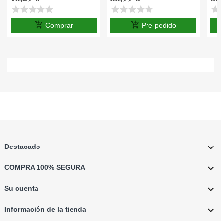
star
star
star
star
star
star
star
star
star
star
star
s
add_shopping_cart
add_shopping_cart
Comprar
Pre-pedido

Destacado

COMPRA 100% SEGURA

Su cuenta

Información de la tienda