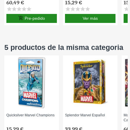
60,49 €
15,29 €
15
star
star
star
star
star
star
star
star
star
star
star
s
add_shopping_cart
Pre-pedido
Ver más
5 productos de la misma categoria
Quicksilver Marvel Champions
Splendor Marvel Español
Mar
Car
15,29 €
33,99 €
60