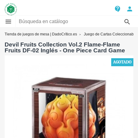
contact_support
person


Tienda de juegos de mesa | DadoCrítico.es
Juego de Cartas Coleccionable
Devil Fruits Collection Vol.2 Flame-Flame
Fruits DF-02 Inglés - One Piece Card Game
AGOTADO