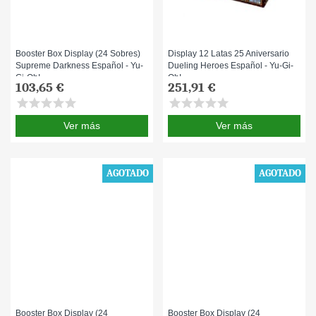
Booster Box Display (24 Sobres)
Display 12 Latas 25 Aniversario
Supreme Darkness Español - Yu-
Dueling Heroes Español - Yu-Gi-
Gi-Oh!
Oh!
103,65 €
251,91 €
star
star
star
star
star
star
star
star
star
star
Ver más
Ver más
AGOTADO
AGOTADO
Booster Box Display (24
Booster Box Display (24