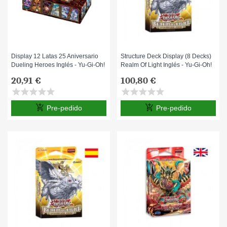
Display 12 Latas 25 Aniversario
Structure Deck Display (8 Decks)
Dueling Heroes Inglés - Yu-Gi-Oh!
Realm Of Light Inglés - Yu-Gi-Oh!
20,91 €
100,80 €
star
star
star
star
star
star
star
star
star
star
add_shopping_cart
add_shopping_cart
Pre-pedido
Pre-pedido