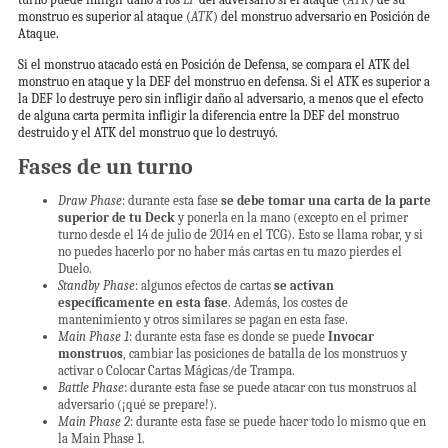
monstruo es superior al ataque (
ATK
) del monstruo adversario en Posición de
Ataque.
Si el monstruo atacado está en Posición de Defensa, se compara el ATK del
monstruo en ataque y la DEF del monstruo en defensa. Si el ATK es superior a
la DEF lo destruye pero sin infligir daño al adversario, a menos que el efecto
de alguna carta permita infligir la diferencia entre la DEF del monstruo
destruido y el ATK del monstruo que lo destruyó.
Fases de un turno
Draw Phase
: durante esta fase
se debe tomar una carta de la parte
superior de tu Deck
y ponerla en la mano (excepto en el primer
turno desde el 14 de julio de 2014 en el TCG). Esto se llama robar, y si
no puedes hacerlo por no haber más cartas en tu mazo pierdes el
Duelo.
Standby Phase
: algunos efectos de cartas
se activan
específicamente en esta fase
. Además, los costes de
mantenimiento y otros similares se pagan en esta fase.
Main Phase 1
: durante esta fase es donde se puede
Invocar
monstruos
, cambiar las posiciones de batalla de los monstruos y
activar o Colocar Cartas Mágicas/de Trampa.
Battle Phase
: durante esta fase se puede atacar con tus monstruos al
adversario (¡qué se prepare!).
Main Phase 2
: durante esta fase se puede hacer todo lo mismo que en
la Main Phase 1.