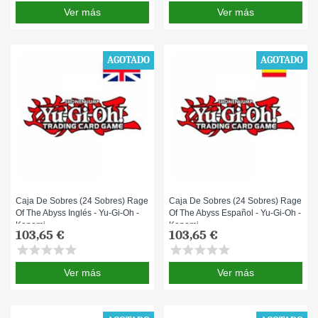
Ver más
Ver más
AGOTADO
AGOTADO
Caja De Sobres (24 Sobres) Rage
Caja De Sobres (24 Sobres) Rage
Of The Abyss Inglés - Yu-Gi-Oh -
Of The Abyss Español - Yu-Gi-Oh -
Konami
Konami
103,65 €
103,65 €
star
star
star
star
star
star
star
star
star
star
Ver más
Ver más