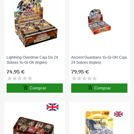
Lightning Overdrive Caja De 24
Ancient Guardians Yu-Gi-Oh! Caja
Sobres Yu-Gi-Oh (Inglés)
24 Sobres (Ingles)
74,95 €
79,95 €
star
star
star
star
star
star
star
star
star
star
add_shopping_cart
add_shopping_cart
Comprar
Comprar