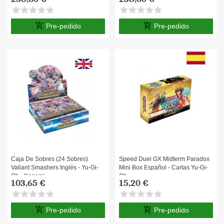
star
star
star
star
star
star
star
star
star
star
add_shopping_cart
add_shopping_cart
Pre-pedido
Pre-pedido
Caja De Sobres (24 Sobres)
Speed Duel GX Midterm Paradox
Valiant Smashers Inglés - Yu-Gi-
Mini Box Español - Cartas Yu-Gi-
Oh - Konami
Oh
103,65 €
15,20 €
star
star
star
star
star
star
star
star
star
star
add_shopping_cart
add_shopping_cart
Pre-pedido
Pre-pedido