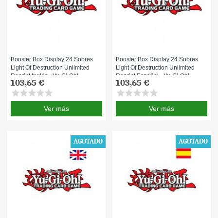
Booster Box Display 24 Sobres
Booster Box Display 24 Sobres
Light Of Destruction Unlimited
Light Of Destruction Unlimited
Reprint Inglés - Yu-Gi-Oh!
Reprint Español - Yu-Gi-Oh!
103,65 €
103,65 €
star
star
star
star
star
star
star
star
star
star
Ver más
Ver más
AGOTADO
AGOTADO