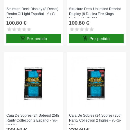
Structure Deck Display (8 Decks)
Structure Deck Unlimited Reprint
Realm Of Light Español - Yu-Gi-
Display (8 Decks) Fire Kings
Oh!
Inglés - Yu-Gi-Oh!
100,80 €
100,80 €
star
star
star
star
star
star
star
star
star
star
add_shopping_cart
add_shopping_cart
Pre-pedido
Pre-pedido
Caja De Sobres (24 Sobres) 25th
Caja De Sobres (24 Sobres) 25th
Rarity Collection 2 Español - Yu-
Rarity Collection 2 Inglés - Yu-Gi-
Gi-Oh!
Oh!
238,60 €
238,60 €