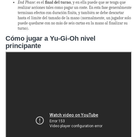
End Phase
: es el
final del turno
, y en ella puede que se tenga que
realizar acciones tales como pagar un coste. En esta fase generalmente
terminan efectos con duración finita, y también se debe descartar
hasta el límite del tamaño de la mano (normalmente, un jugador solo
puede quedarse con no más de seis cartas en la mano al finalizar su
turno).
Cómo jugar a Yu-Gi-Oh nivel
principante