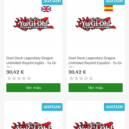
AGOTADO
AGOTADO
Duel Deck Legendary Dragon
Duel Deck Legendary Dragon
Unlimited Reprint Inglés - Yu-Gi-
Unlimited Reprint Español - Yu-Gi-
Oh!
Oh!
30,42 €
30,42 €
star
star
star
star
star
star
star
star
star
star
Ver más
Ver más
AGOTADO
AGOTADO