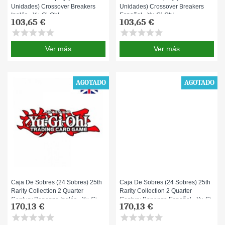
Unidades) Crossover Breakers
Unidades) Crossover Breakers
Inglés - Yu-Gi-Oh!
Español - Yu-Gi-Oh!
103,65 €
103,65 €
star
star
star
star
star
star
star
star
star
star
Ver más
Ver más
AGOTADO
AGOTADO
Caja De Sobres (24 Sobres) 25th
Caja De Sobres (24 Sobres) 25th
Rarity Collection 2 Quarter
Rarity Collection 2 Quarter
Century Bonanza Inglés - Yu-Gi-
Century Bonanza Español - Yu-Gi-
170,13 €
170,13 €
Oh!
Oh!
star
star
star
star
star
star
star
star
star
star