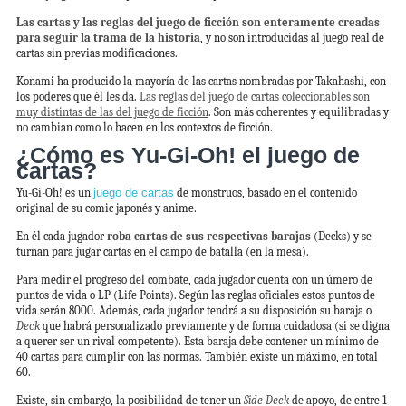
Las cartas y las reglas del juego de ficción son enteramente creadas
para seguir la trama de la historia
, y no son introducidas al juego real de
cartas sin previas modificaciones.
Konami ha producido la mayoría de las cartas nombradas por Takahashi, con
los poderes que él les da.
Las reglas del juego de cartas coleccionables son
muy distintas de las del juego de ficción
. Son más coherentes y equilibradas y
no cambian como lo hacen en los contextos de ficción.
¿Cómo es Yu-Gi-Oh! el juego de
cartas?
Yu-Gi-Oh! es un
juego de cartas
de monstruos, basado en el contenido
original de su comic japonés y anime.
En él cada jugador
roba cartas de sus respectivas barajas
(Decks) y se
turnan para jugar cartas en el campo de batalla (en la mesa).
Para medir el progreso del combate, cada jugador cuenta con un úmero de
puntos de vida o LP (Life Points). Según las reglas oficiales estos puntos de
vida serán 8000. Además, cada jugador tendrá a su disposición su baraja o
Deck
que habrá personalizado previamente y de forma cuidadosa (si se digna
a querer ser un rival competente). Esta baraja debe contener un mínimo de
40 cartas para cumplir con las normas. También existe un máximo, en total
60.
Existe, sin embargo, la posibilidad de tener un
Side Deck
de apoyo, de entre 1