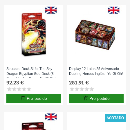
Structure Deck Slifer The Sky
Display 12 Latas 25 Aniversario
Dragon Egyptian God Deck (8
Dueling Heroes Inglés - Yu-Gi-Oh!
Decks) Inglés Cartas Yu-Gi-Oh!
92,23 €
251,91 €
star
star
star
star
star
star
star
star
star
star
add_shopping_cart
add_shopping_cart
Pre-pedido
Pre-pedido
AGOTADO