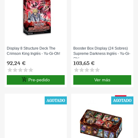
Display 8 Structure Deck The
Booster Box Display (24 Sobres)
Crimson King Inglés - Yu-Gi-Oh!
Supreme Darkness Inglés - Yu-Gi-
Oh!
92,24 €
103,65 €
star
star
star
star
star
star
star
star
star
star
add_shopping_cart
Pre-pedido
Ver más
AGOTADO
AGOTADO