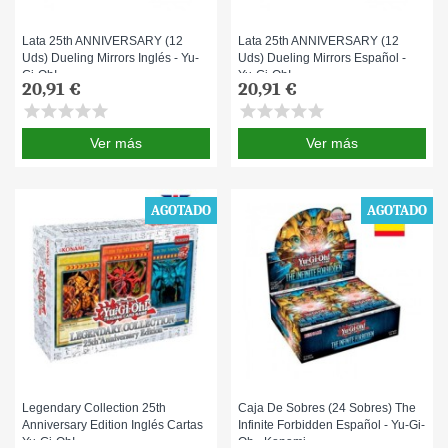
Lata 25th ANNIVERSARY (12
Lata 25th ANNIVERSARY (12
Uds) Dueling Mirrors Inglés - Yu-
Uds) Dueling Mirrors Español -
Gi-Oh!
Yu-Gi-Oh!
20,91 €
20,91 €
star
star
star
star
star
star
star
star
star
star
Ver más
Ver más
AGOTADO
AGOTADO
Legendary Collection 25th
Caja De Sobres (24 Sobres) The
Anniversary Edition Inglés Cartas
Infinite Forbidden Español - Yu-Gi-
Yu-Gi-Oh!
Oh - Konami