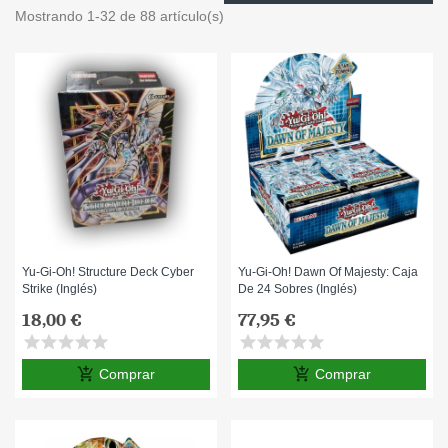
Mostrando 1-32 de 88 artículo(s)
Yu-Gi-Oh! Structure Deck Cyber
Yu-Gi-Oh! Dawn Of Majesty: Caja
Strike (Inglés)
De 24 Sobres (Inglés)
18,00 €
77,95 €
star
star
star
star
star
star
star
star
star
star
add_shopping_cart
add_shopping_cart
Comprar
Comprar