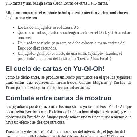
y 15 cartas y una baraja extra (Deck Extra) de otras 1 a 15 cartas.
Mientras transcurre el combate habrá que estar atento a varias condiciones
de derrota o victora
Los LP de un jugador se reducen a 0.6​
Que uno o ambos jugadores no tengan cartas en el Deck y deban robar
una carta.
Un jugador se rinde, para esto, se debe colocar la mano encima del
Deck por diez segundos.
Un jugador gana por el efecto de una carta. (Ejemplo, "Exodia, el
prohibido" , "Tablero del Destino" o "Cuenta Atrás Final")
El duelo de cartas en Yu-Gi-Oh!
Como he dicho antes, se produce un
Duelo
por turnos en el que los jugadores
usan cartas que representan
monstruos, Cartas Mágicas
y
Cartas de
Trampa
. Todo esto para combatir a sus adversarios.
Combate entre cartas de mostruo
Los jugadores pueden Invocar a los monstruos ya sea en Posición de Ataque
boca arriba (vertical) o en Posición de Defensa boca abajo (horizontal), y cada
monstruo en Posición de Ataque puede atacar una vez por turno a menos que
haya un efecto que designe otra cosa.
Tras atacar y destruir con éxito un monstruo del adversario, el jugador del
turno puede infligir daño a los
LP
del adversario si el ataque (
ATK
) de su