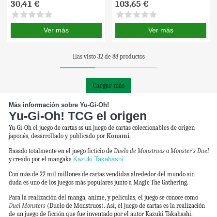
30,41 €
103,65 €
star
star
star
star
star
star
star
star
star
star
Ver más
Ver más
Has visto 32 de 88 productos
Cargar más
Más información sobre Yu-Gi-Oh!
Yu-Gi-Oh! TCG el origen
Yu-Gi-Oh el juego de cartas ss un juego de cartas coleccionables de origen
japonés, desarrollado y publicado por
Konami
.
Basado totalmente en el juego ficticio de
Duelo de Monstruos
o
Monster's Duel
y creado por el mangaka
Kazuki Takahashi.
Con más de 22 mil millones de cartas vendidas alrededor del mundo sin
duda es uno de los juegos más populares junto a Magic The Gathering.
Para la realización del manga, anime, y películas, el juego se conoce como
Duel Monsters
(Duelo de Monstruos). Así, el juego de cartas es la realización
de un juego de ficción que fue inventado por el autor Kazuki Takahashi.