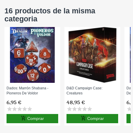
16 productos de la misma
categoria
Dados: Marrón Shabana -
D&D Campaign Case:
Dad
Pioneros De Voldor
Creatures
De 
6,95 €
48,95 €
6,
star
star
star
star
star
star
star
star
star
star
star
s
add_shopping_cart
add_shopping_cart
Comprar
Comprar