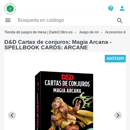
contact_support
person


Tienda de juegos de mesa | DadoCrítico.es
Juego de rol
Accesorios de 
D&D Cartas de conjuros: Magia Arcana -
SPELLBOOK CARDS: ARCANE
AGOTADO