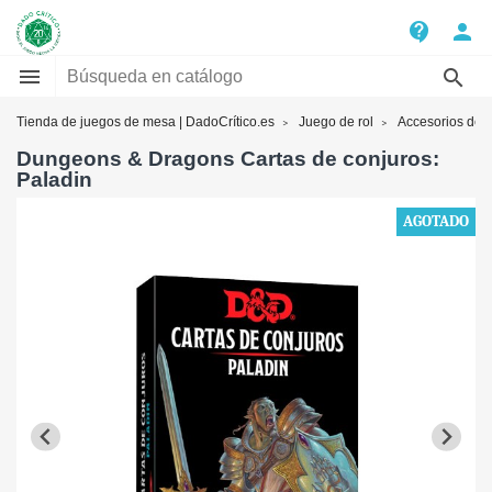
contact_support
person


Tienda de juegos de mesa | DadoCrítico.es
Juego de rol
Accesorios de 
Dungeons & Dragons Cartas de conjuros:
Paladin
AGOTADO