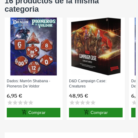
16 productos de la misma
categoria
Dados: Marrón Shabana -
D&D Campaign Case:
Dad
Pioneros De Voldor
Creatures
De 
6,95 €
48,95 €
6,
star
star
star
star
star
star
star
star
star
star
star
s
add_shopping_cart
add_shopping_cart
Comprar
Comprar