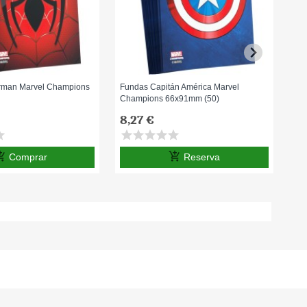
rman Marvel Champions
Fundas Capitán América Marvel
Bas
)
Champions 66x91mm (50)
8,27 €
8,
ar
star
star
star
star
star
sta
ping_cart
add_shopping_cart
Comprar
Reserva