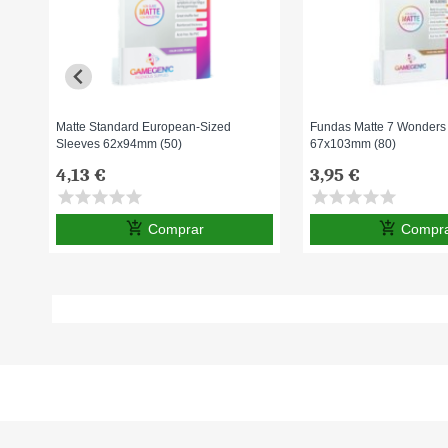
Matte Standard European-Sized
Fundas Matte 7 Wonders
Sleeves 62x94mm (50)
67x103mm (80)
4,13 €
3,95 €
star
star
star
star
star
star
star
star
star
star
add_shopping_cart
add_shopping_cart
Comprar
Compr