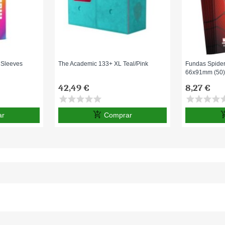
 Sleeves
The Academic 133+ XL Teal/Pink
Fundas Spide
66x91mm (50
42,49 €
8,27 €
star
star
star
star
star
star
star
star
star
st
add_shopping_cart
add_shop
ar
Comprar