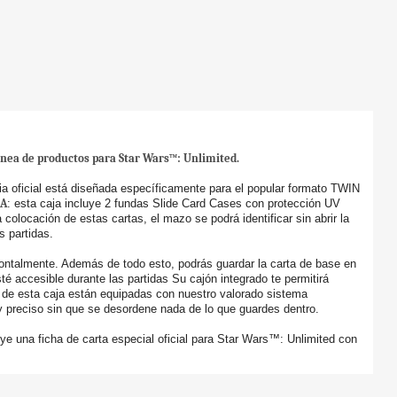
ínea de productos para Star Wars™: Unlimited.
 oficial está diseñada específicamente para el popular formato TWIN
CA
: esta caja incluye 2 fundas Slide Card Cases con protección UV
a colocación de estas cartas, el mazo se podrá identificar sin abrir la
s partidas.
ntalmente. Además de todo esto, podrás guardar la carta de base en
é accesible durante las partidas Su cajón integrado te permitirá
s de esta caja están equipadas con nuestro valorado sistema
preciso sin que se desordene nada de lo que guardes dentro.
una ficha de carta especial oficial para Star Wars™: Unlimited con