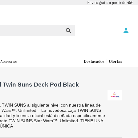
Envios gratis a partir de 45€
person

Accesorios
Destacados
Ofertas
d Twin Suns Deck Pod Black
a TWIN SUNS al siguiente nivel con nuestra línea de
ar Wars™: Unlimited. La novedosa caja TWIN SUNS
lidad y licencia oficial está diseñada específicamente
ormato TWIN SUNS Star Wars™: Unlimited. TIENE UNA
 ÚNICA