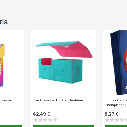
ria
 Sleeves
The Academic 133+ XL Teal/Pink
Fundas Capitá
Champions 6
42,49 €
8,27 €
star
star
star
star
star
star
star
star
star
st