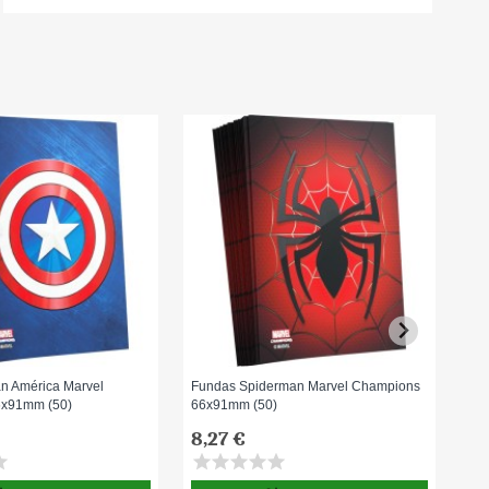
n América Marvel
Fundas Spiderman Marvel Champions
Pac
6x91mm (50)
66x91mm (50)
8,27 €
7,
ar
star
star
star
star
star
sta