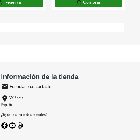
pping_cart
add_shopping_cart
Reserva
Comprar
Información de la tienda
email
Formulario de contacto
location_on
València
España
¡Síguenos en redes sociales!
Facebook
YouTube
Instagram