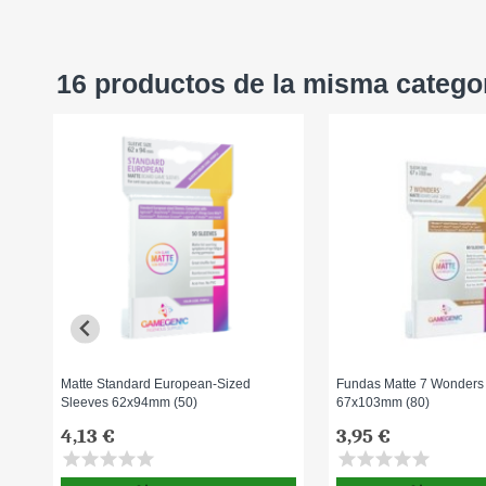
16 productos de la misma catego
Matte Standard European-Sized
Fundas Matte 7 Wonders
Sleeves 62x94mm (50)
67x103mm (80)
4,13 €
3,95 €
star
star
star
star
star
star
star
star
star
star