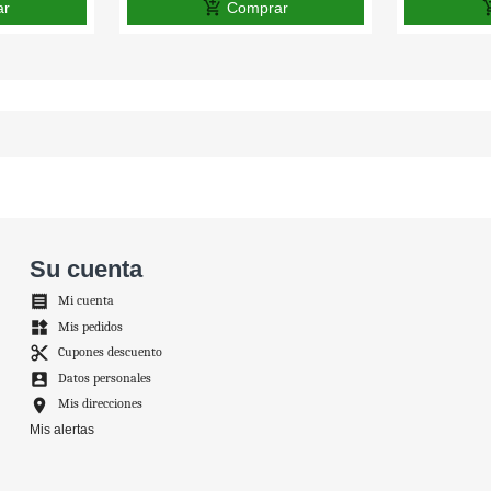
add_shopping_cart
add_sho
ar
Comprar
Su cuenta

Mi cuenta
widgets
Mis pedidos
content_cut
Cupones descuento
account_box
Datos personales
location_on
Mis direcciones
Mis alertas