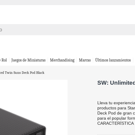
e Rol
Juegos de Miniaturas
Merchandising
Marcas
Últimos lanzamientos
ted Twin Suns Deck Pod Black
SW: Unlimite
Lleva tu experienci
productos para St
Deck Pod de gran ca
para el popular f
CARACTERÍSTICA