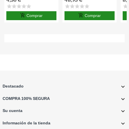
Pan
star
star
star
star
star
star
star
star
star
star
star
s
add_shopping_cart
add_shopping_cart
Comprar
Comprar

Destacado

COMPRA 100% SEGURA

Su cuenta

Información de la tienda