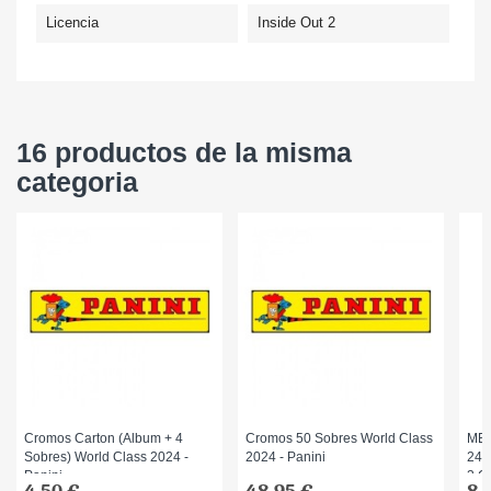
Licencia
Inside Out 2
16 productos de la misma
categoria
Cromos Carton (Album + 4
Cromos 50 Sobres World Class
ME
Sobres) World Class 2024 -
2024 - Panini
24/
Panini
3 C
4,50 €
48,95 €
8,