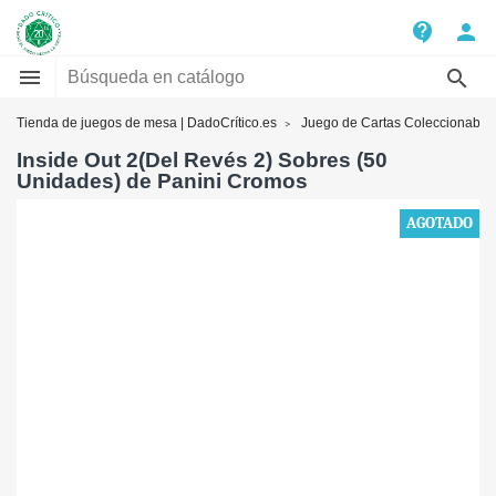
contact_support
person


Tienda de juegos de mesa | DadoCrítico.es
Juego de Cartas Coleccionable
Inside Out 2(Del Revés 2) Sobres (50
Unidades) de Panini Cromos
AGOTADO