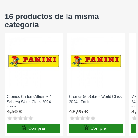
16 productos de la misma
categoria
Cromos Carton (Album + 4
Cromos 50 Sobres World Class
ME
Sobres) World Class 2024 -
2024 - Panini
24/
Panini
3 C
4,50 €
48,95 €
8,
Pan
star
star
star
star
star
star
star
star
star
star
star
s
add_shopping_cart
add_shopping_cart
Comprar
Comprar