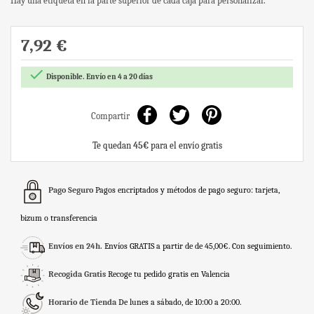
Hay una etiqueta en la parte superior de cada caja para personalizar.
7,92 €

Disponible. Envío en 4 a 20 días
Compartir
Te quedan
45€
para el envío gratis
Pago Seguro
Pagos encriptados y métodos de pago seguro: tarjeta,
bizum o transferencia
Envíos en 24h.
Envíos GRATIS a partir de de 45,00€. Con seguimiento.
Recogida Gratis
Recoge tu pedido gratis en Valencia
Horario de Tienda
De lunes a sábado, de 10:00 a 20:00.