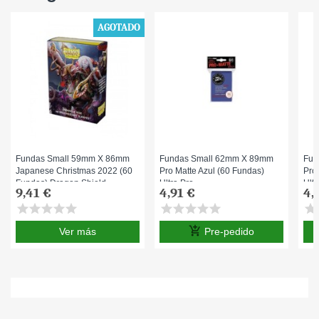
AGOTADO
Fundas Small 59mm X 86mm
Fundas Small 62mm X 89mm
Fun
Japanese Christmas 2022 (60
Pro Matte Azul (60 Fundas)
Pro
Fundas) Dragon Shield
Ultra Pro.
Ultr
9,41 €
4,91 €
4,
star
star
star
star
star
star
star
star
star
star
star
s
add_shopping_cart
Ver más
Pre-pedido