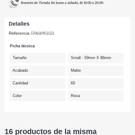
Horario de Tienda
De lunes a sábado, de 10:00 a 20:00.
Detalles
Referencia
5706569151553
Ficha técnica
Tamaño
Small - 59mm X 86mm
Acabado
Matte
Cantidad
60
Color
Rosa
16 productos de la misma