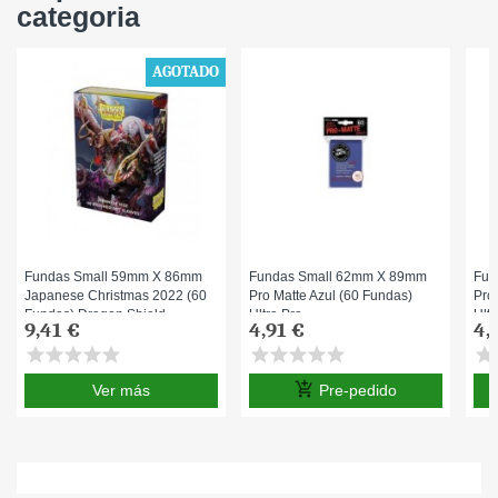
categoria
AGOTADO
Fundas Small 59mm X 86mm
Fundas Small 62mm X 89mm
Fun
Japanese Christmas 2022 (60
Pro Matte Azul (60 Fundas)
Pro
Fundas) Dragon Shield
Ultra Pro.
Ultr
9,41 €
4,91 €
4,
star
star
star
star
star
star
star
star
star
star
star
s
add_shopping_cart
Ver más
Pre-pedido