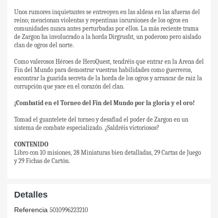
Unos rumores inquietantes se entreoyen en las aldeas en las afueras del
reino; mencionan violentas y repentinas incursiones de los ogros en
comunidades nunca antes perturbadas por ellos. La más reciente trama
de Zargon ha involucrado a la horda Dirgrusht, un poderoso pero aislado
clan de ogros del norte.
Como valerosos Héroes de HeroQuest, tendréis que entrar en la Arena del
Fin del Mundo para demostrar vuestras habilidades como guerreros,
encontrar la guarida secreta de la horda de los ogros y arrancar de raíz la
corrupción que yace en el corazón del clan.
¡Combatid en el Torneo del Fin del Mundo por la gloria y el oro!
Tomad el guantelete del torneo y desafiad el poder de Zargon en un
sistema de combate especializado. ¿Saldréis victoriosos?
CONTENIDO
Libro con 10 misiones, 28 Miniaturas bien detalladas, 29 Cartas de Juego
y 29 Fichas de Cartón.
Detalles
Referencia
5010996223210