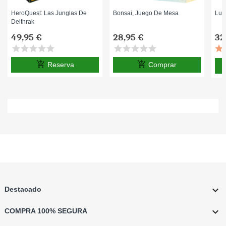
HeroQuest: Las Junglas De
Bonsai, Juego De Mesa
Lun
Delthrak
49,95 €
28,95 €
32
star
star
star
star
star
star
star
star
star
star
add_shopping_cart
add_shopping_cart
Reserva
Comprar

Destacado

COMPRA 100% SEGURA