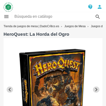
contact_support
person


Tienda de juegos de mesa | DadoCrítico.es
Juegos de Mesa
Juegos de t
HeroQuest: La Horda del Ogro