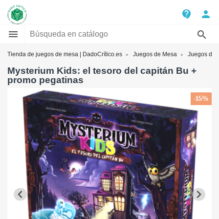
contact_support
person


Tienda de juegos de mesa | DadoCrítico.es
Juegos de Mesa
Juegos de t
Mysterium Kids: el tesoro del capitán Bu +
promo pegatinas
-15%