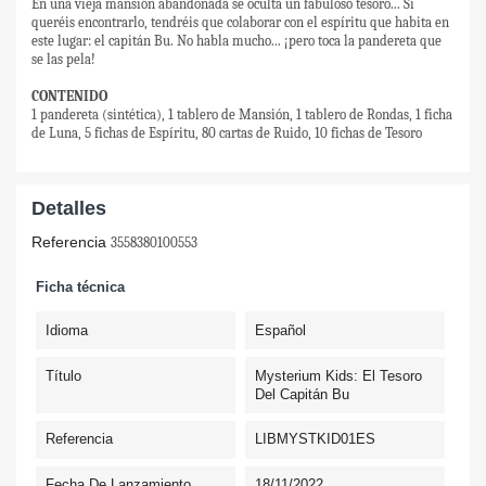
En una vieja mansión abandonada se oculta un fabuloso tesoro... Si
queréis encontrarlo, tendréis que colaborar con el espíritu que habita en
este lugar: el capitán Bu. No habla mucho... ¡pero toca la pandereta que
se las pela!
CONTENIDO
1 pandereta (sintética), 1 tablero de Mansión, 1 tablero de Rondas, 1 ficha
de Luna, 5 fichas de Espíritu, 80 cartas de Ruido, 10 fichas de Tesoro
Detalles
Referencia
3558380100553
Ficha técnica
Idioma
Español
Título
Mysterium Kids: El Tesoro
Del Capitán Bu
Referencia
LIBMYSTKID01ES
Fecha De Lanzamiento
18/11/2022