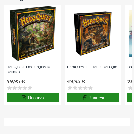
HeroQuest: Las Junglas De
HeroQuest: La Horda Del Ogro
Bon
Delthrak
49,95 €
49,95 €
28
star
star
star
star
star
star
star
star
star
star
star
s
add_shopping_cart
add_shopping_cart
Reserva
Reserva