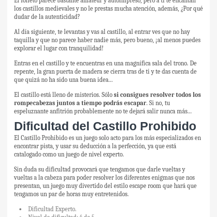
El folleto parece bastante amateur y autoimpreso, pero a ti te encantan
los castillos medievales y no le prestas mucha atención, además, ¿Por qué
dudar de la autenticidad?
Al día siguiente, te levantas y vas al castillo, al entrar ves que no hay
taquilla y que no parece haber nadie más, pero bueno, ¡al menos puedes
explorar el lugar con tranquilidad!
Entras en el castillo y te encuentras en una magnífica sala del trono. De
repente, la gran puerta de madera se cierra tras de ti y te das cuenta de
que quizá no ha sido una buena idea...
El castillo está lleno de misterios. Sólo
si consigues resolver todos los
rompecabezas juntos a tiempo podrás escapar
. Si no, tu
espeluznante anfitrión probablemente no te dejará salir nunca más...
Dificultad del Castillo Prohibido
El Castillo Prohibido es un juego solo acto para los más especializados en
encontrar pista, y usar su deducción a la perfección, ya que está
catalogado como un juego de nivel experto.
Sin duda su dificultad provocará que tengamos que darle vueltas y
vueltas a la cabeza para poder resolver los diferentes enigmas que nos
presentan, un juego muy divertido del estilo escape room que hará que
tengamos un par de horas muy entretenidos.
Dificultad Experto.