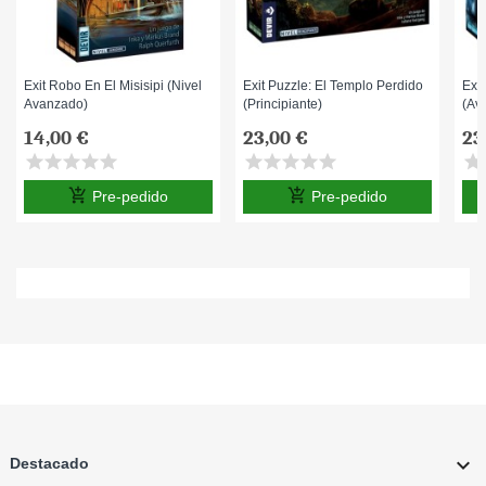
Exit Robo En El Misisipi (Nivel
Exit Puzzle: El Templo Perdido
Exit
Avanzado)
(Principiante)
(av
14,00 €
23,00 €
23
star
star
star
star
star
star
star
star
star
star
star
s
add_shopping_cart
add_shopping_cart
Pre-pedido
Pre-pedido

Destacado