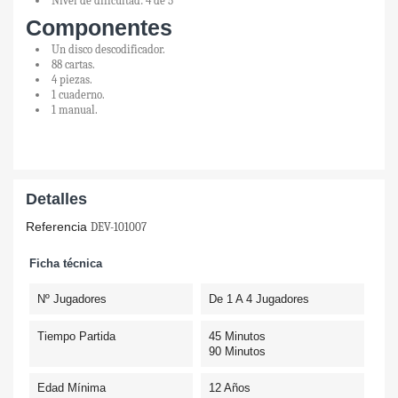
Nivel de dificultad: 4 de 5
Componentes
Un disco descodificador.
88 cartas.
4 piezas.
1 cuaderno.
1 manual.
Detalles
Referencia
DEV-101007
Ficha técnica
Nº Jugadores
De 1 A 4 Jugadores
Tiempo Partida
45 Minutos
90 Minutos
Edad Mínima
12 Años