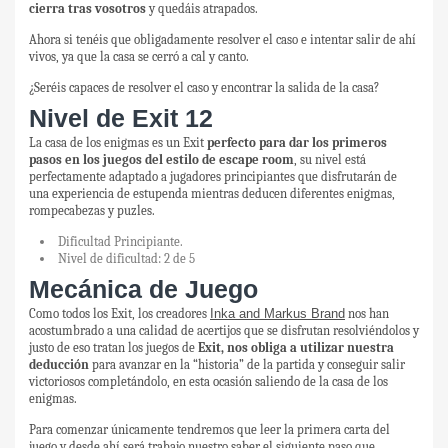
cierra tras vosotros
y quedáis atrapados.
Ahora si tenéis que obligadamente resolver el caso e intentar salir de ahí
vivos, ya que la casa se cerró a cal y canto.
¿Seréis capaces de resolver el caso y encontrar la salida de la casa?
Nivel de Exit 12
La casa de los enigmas es un Exit
perfecto para dar los primeros
pasos en los juegos del estilo de escape room
, su nivel está
perfectamente adaptado a jugadores principiantes que disfrutarán de
una experiencia de estupenda mientras deducen diferentes enigmas,
rompecabezas y puzles.
Dificultad Principiante.
Nivel de dificultad: 2 de 5
Mecánica de Juego
Como todos los Exit, los creadores
Inka and Markus Brand
nos han
acostumbrado a una calidad de acertijos que se disfrutan resolviéndolos y
justo de eso tratan los juegos de
Exit, nos obliga a utilizar nuestra
deducción
para avanzar en la “historia” de la partida y conseguir salir
victoriosos completándolo, en esta ocasión saliendo de la casa de los
enigmas.
Para comenzar únicamente tendremos que leer la primera carta del
juego y desde ahí será trabajo nuestro saber el siguiente paso que