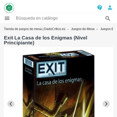
contact_support
person


Tienda de juegos de mesa | DadoCrítico.es
Juegos de Mesa
Juegos Exit
Exit La Casa de los Enigmas (Nivel
Principiante)