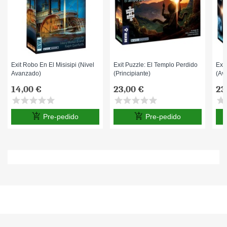
Exit Robo En El Misisipi (Nivel
Exit Puzzle: El Templo Perdido
Exit
Avanzado)
(Principiante)
(av
14,00 €
23,00 €
23
star
star
star
star
star
star
star
star
star
star
star
s
add_shopping_cart
add_shopping_cart
Pre-pedido
Pre-pedido