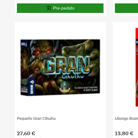
add_shopping_cart
Pre-pedido
Pequeño Gran Cthulhu
Ubongo Brai
27,60 €
13,80 €