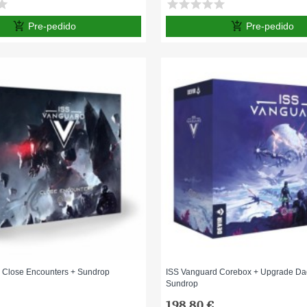
tar
star
star
star
star
star
add_shopping_cart
add_shopping_cart
Pre-pedido
Pre-pedido
 Close Encounters + Sundrop
ISS Vanguard Corebox + Upgrade Da
Sundrop
198,80 €