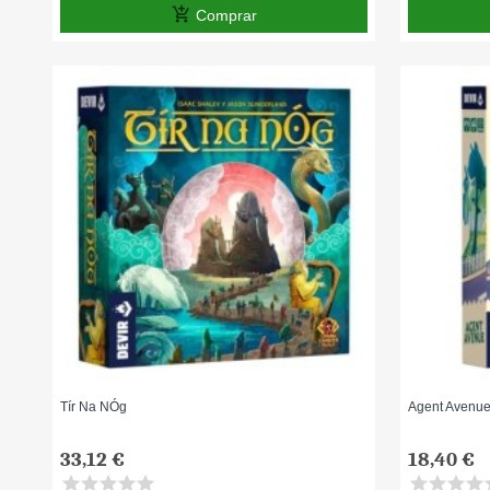
add_shopping_cart
Comprar
Tír Na NÓg
Agent Avenu
33,12 €
18,40 €
star
star
star
star
star
star
star
star
star
s