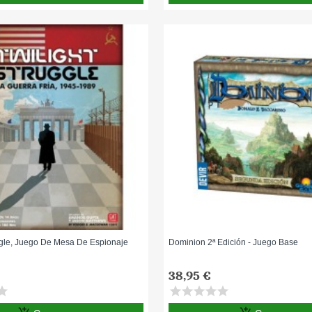
ggle, Juego De Mesa De Espionaje
Dominion 2ª Edición - Juego Base
38,95 €
tar
star
star
star
star
star