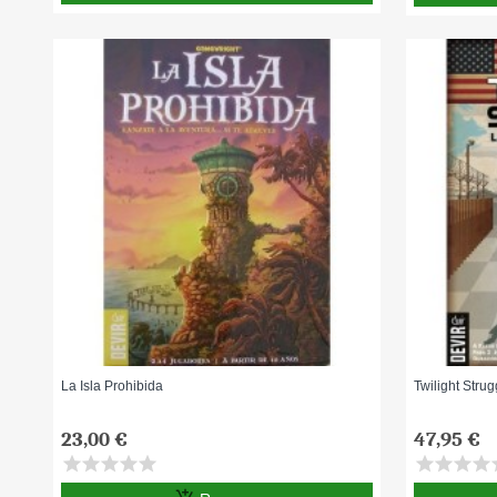
La Isla Prohibida
Twilight Stru
23,00 €
47,95 €
star
star
star
star
star
star
star
star
star
s