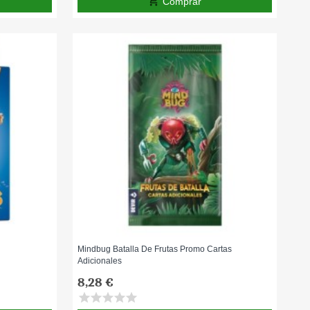
add_shopping_cart
Comprar
Mindbug Batalla De Frutas Promo Cartas
Adicionales
8,28 €
star
star
star
star
star