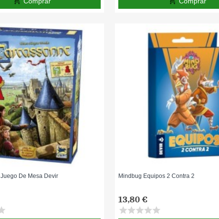
add_shopping_cart
add_shopping_cart
Comprar
Comprar
Juego De Mesa Devir
Mindbug Equipos 2 Contra 2
13,80 €
tar
star
star
star
star
star