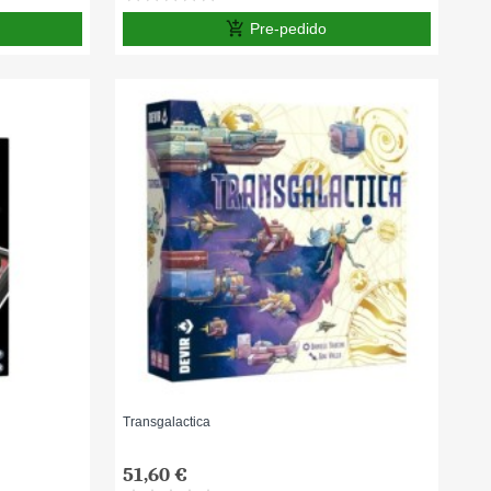
add_shopping_cart
Pre-pedido
Transgalactica
51,60 €