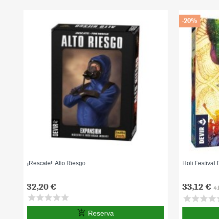
-20%
¡Rescate!: Alto Riesgo
Holi Festival
32,20 €
33,12 €
4
star
star
star
star
star
star
star
star
star
s
add_shopping_cart
Reserva