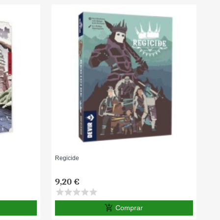
Regicide
9,20 €
star
star
star
star
star
add_shopping_cart
Comprar