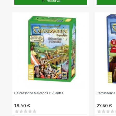
add_shopping_cart
Reserva
Carcassonne Mercados Y Puentes
Carcassonne 
18,40 €
27,60 €
star
star
star
star
star
star
star
star
star
s