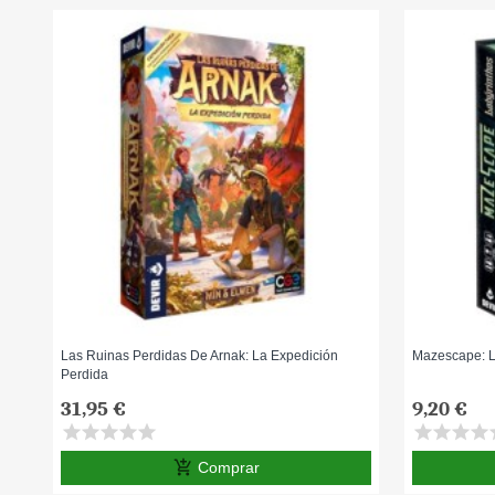
Las Ruinas Perdidas De Arnak: La Expedición
Mazescape: L
Perdida
31,95 €
9,20 €
star
star
star
star
star
star
star
star
star
s
add_shopping_cart
Comprar