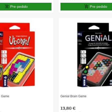
add_shopping_cart
add_shopping_cart
Pre-pedido
Pre-pedido
n Game
Genial Brain Game
13,80 €