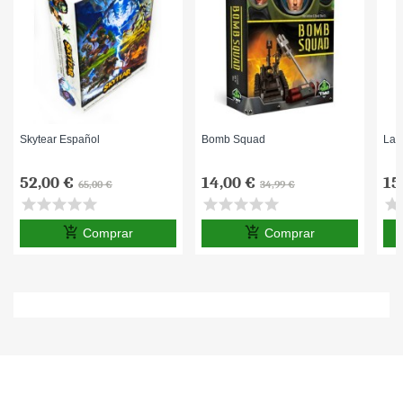
Skytear Español
Bomb Squad
La 
52,00 €
14,00 €
15
65,00 €
34,99 €
star
star
star
star
star
star
star
star
star
star
star
s
add_shopping_cart
add_shopping_cart
Comprar
Comprar