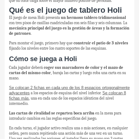
que su color caiga sobre el mayor número posible de personas.
Qué es el juego de tablero Holi
El juego de mesa Holi presenta
un hermoso tablero tridimensional
con tres pisos de casillas cuadriculadas con seis filas y seis columnas. La
mecánica principal del juego es la gestión de áreas y la formación
de patrones
.
Para montar el juego, primero hay que
construir el patio de 3 niveles
fijando los niveles entre los cuatro soportes de las esquinas.
Cómo se juega a Holi
Cada jugador deberá
coger sus marcadores de color y el mazo de
cartas del mismo color
, baraja las cartas y luego roba una carta en su
mano.
Se colocan 2 fichas en cada uno de los 8 espacios ortogonalmente
adyacentes
a los espacios de esquina del nivel inferior.
Se colocan 8
fichas más
, una en cada uno de los espacios idénticos del nivel
intermedio.
Las cartas de rivalidad se reparten boca arriba
en la mesa para
introducir cambios en las reglas específicas del juego.
En cada turno, el jugador activo realiza una o más acciones, en cualquier
orden, pero nunca repitiendo una acción más de una vez en un turno.
Una vez realizadas las acciones, el jugador llena su mano con 3 cartas.