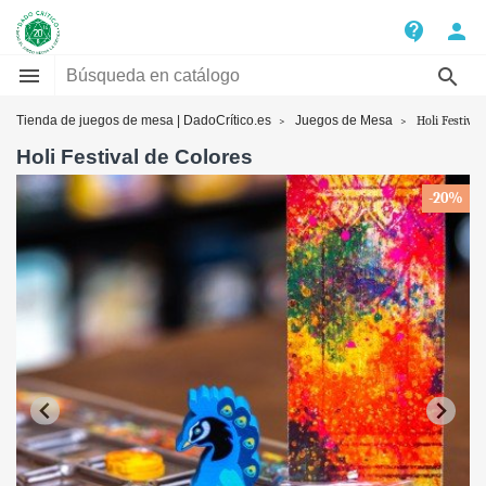
contact_support
person


Tienda de juegos de mesa | DadoCrítico.es
Juegos de Mesa
Holi Festival
Holi Festival de Colores
-20%