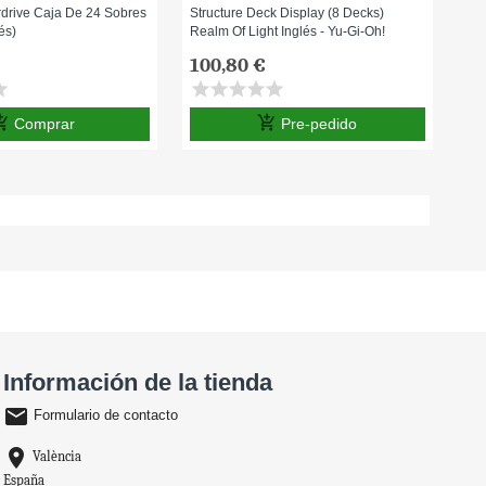
rdrive Caja De 24 Sobres
Structure Deck Display (8 Decks)
Str
és)
Realm Of Light Inglés - Yu-Gi-Oh!
Maz
100,80 €
92
ar
star
star
star
star
star
sta
ping_cart
add_shopping_cart
Comprar
Pre-pedido
Información de la tienda
email
Formulario de contacto
location_on
València
España