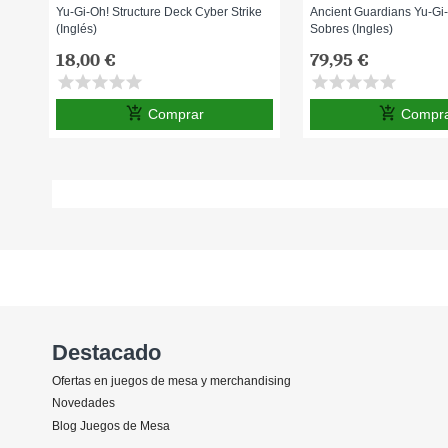
Yu-Gi-Oh! Structure Deck Cyber Strike
Ancient Guardians Yu-Gi
(Inglés)
Sobres (Ingles)
18,00 €
79,95 €
star
star
star
star
star
star
star
star
star
star
add_shopping_cart
add_shopping_cart
Comprar
Compr
Destacado
Ofertas en juegos de mesa y merchandising
Novedades
Blog Juegos de Mesa