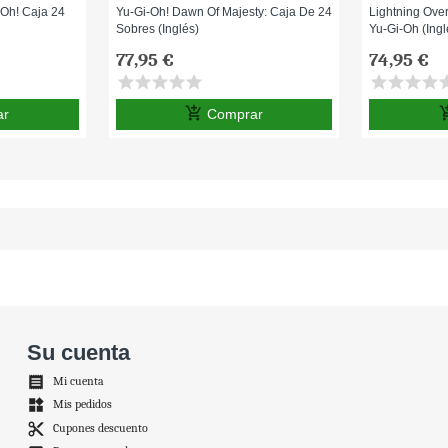
-Oh! Caja 24
Yu-Gi-Oh! Dawn Of Majesty: Caja De 24
Lightning Ove
Sobres (Inglés)
Yu-Gi-Oh (Ingl
77,95 €
74,95 €
star
star
star
star
star
star
star
star
star
st
add_shopping_cart
add_shop
ar
Comprar
Su cuenta

Mi cuenta
widgets
Mis pedidos
content_cut
Cupones descuento