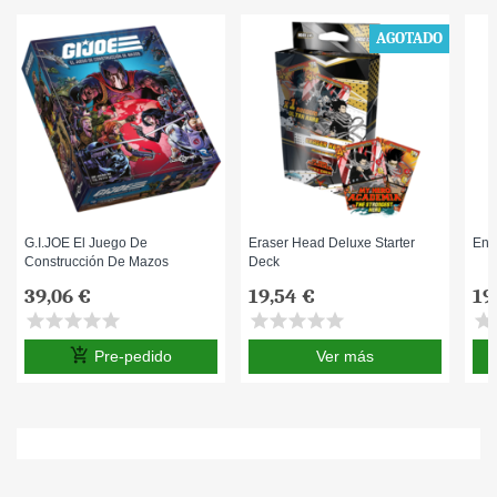
AGOTADO
G.I.JOE El Juego De
Eraser Head Deluxe Starter
End
Construcción De Mazos
Deck
39,06 €
19,54 €
19
star
star
star
star
star
star
star
star
star
star
star
s
add_shopping_cart
Pre-pedido
Ver más