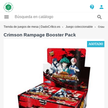
contact_support
person


Tienda de juegos de mesa | DadoCrítico.es
Juego coleccionable
Crimson
Crimson Rampage Booster Pack
AGOTADO