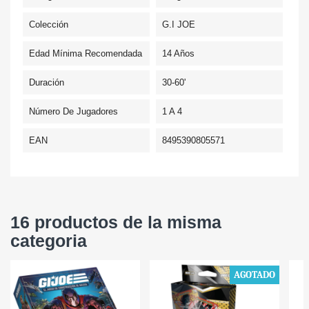
Colección
G.I JOE
Edad Mínima Recomendada
14 Años
Duración
30-60'
Número De Jugadores
1 A 4
EAN
8495390805571
16 productos de la misma
categoria
AGOTADO