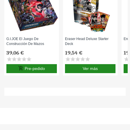
G.I.JOE El Juego De
Eraser Head Deluxe Starter
End
Construcción De Mazos
Deck
39,06 €
19,54 €
19
star
star
star
star
star
star
star
star
star
star
star
s
add_shopping_cart
Pre-pedido
Ver más