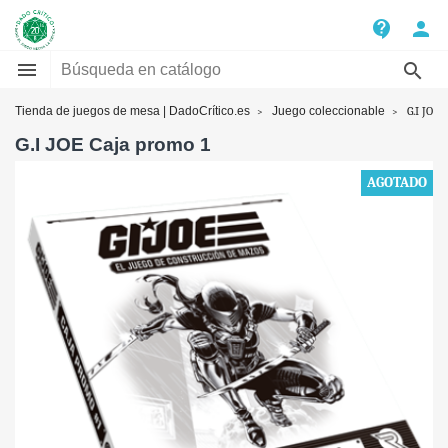
contact_support
person


Tienda de juegos de mesa | DadoCrítico.es
Juego coleccionable
G.I JOE 
G.I JOE Caja promo 1
AGOTADO