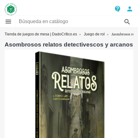
contact_support
person


Tienda de juegos de mesa | DadoCrítico.es
Juego de rol
Asombrosos relat
Asombrosos relatos detectivescos y arcanos