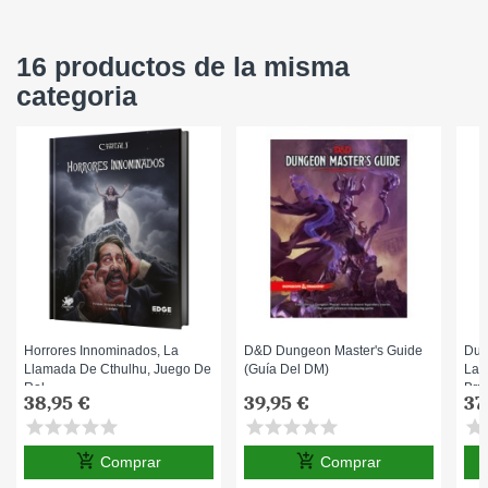
16 productos de la misma
categoria
Horrores Innominados, La
D&D Dungeon Master's Guide
Dun
Llamada De Cthulhu, Juego De
(Guía Del DM)
Las
Rol
Bru
38,95 €
39,95 €
37
star
star
star
star
star
star
star
star
star
star
star
s
add_shopping_cart
add_shopping_cart
Comprar
Comprar