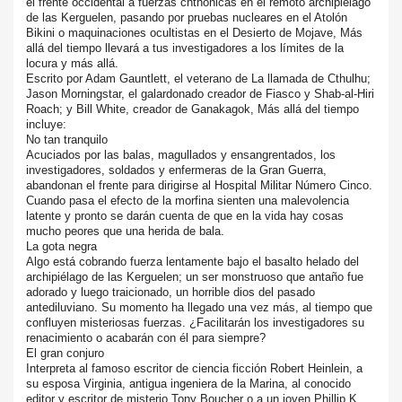
el frente occidental a fuerzas chthónicas en el remoto archipiélago
de las Kerguelen, pasando por pruebas nucleares en el Atolón
Bikini o maquinaciones ocultistas en el Desierto de Mojave, Más
allá del tiempo llevará a tus investigadores a los límites de la
locura y más allá.
Escrito por Adam Gauntlett, el veterano de La llamada de Cthulhu;
Jason Morningstar, el galardonado creador de Fiasco y Shab-al-Hiri
Roach; y Bill White, creador de Ganakagok, Más allá del tiempo
incluye:
No tan tranquilo
Acuciados por las balas, magullados y ensangrentados, los
investigadores, soldados y enfermeras de la Gran Guerra,
abandonan el frente para dirigirse al Hospital Militar Número Cinco.
Cuando pasa el efecto de la morfina sienten una malevolencia
latente y pronto se darán cuenta de que en la vida hay cosas
mucho peores que una herida de bala.
La gota negra
Algo está cobrando fuerza lentamente bajo el basalto helado del
archipiélago de las Kerguelen; un ser monstruoso que antaño fue
adorado y luego traicionado, un horrible dios del pasado
antediluviano. Su momento ha llegado una vez más, al tiempo que
confluyen misteriosas fuerzas. ¿Facilitarán los investigadores su
renacimiento o acabarán con él para siempre?
El gran conjuro
Interpreta al famoso escritor de ciencia ficción Robert Heinlein, a
su esposa Virginia, antigua ingeniera de la Marina, al conocido
editor y escritor de misterio Tony Boucher o a un joven Phillip K.