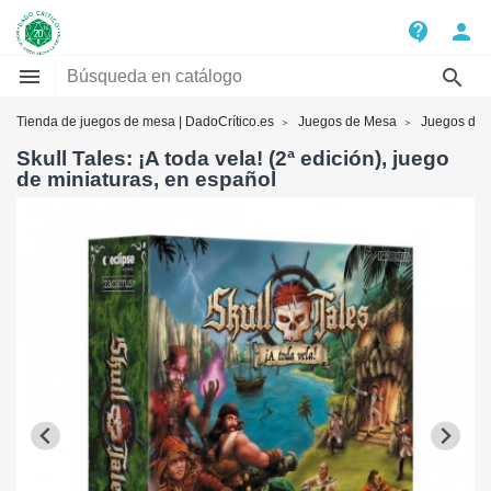
contact_support
person


Tienda de juegos de mesa | DadoCrítico.es
Juegos de Mesa
Juegos de t
Skull Tales: ¡A toda vela! (2ª edición), juego
de miniaturas, en español