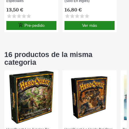
Especiales
(solo En Inglés)
13,50 €
16,80 €
star
star
star
star
star
star
star
star
star
star
add_shopping_cart
Pre-pedido
Ver más
16 productos de la misma
categoria