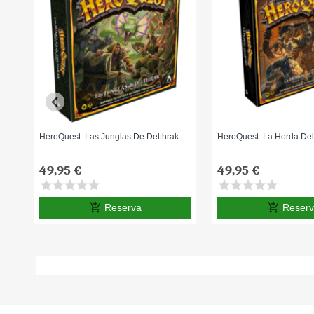
HeroQuest: Las Junglas De Delthrak
HeroQuest: La Horda Del
49,95 €
49,95 €
star
star
star
star
star
star
star
star
star
star
add_shopping_cart
add_shopping_cart
Reserva
Reser