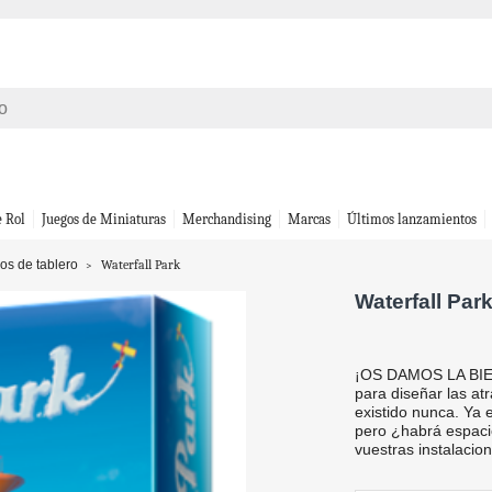
e Rol
Juegos de Miniaturas
Merchandising
Marcas
Últimos lanzamientos
os de tablero
Waterfall Park
Waterfall Par
¡OS DAMOS LA BIE
para diseñar las at
existido nunca. Ya 
pero ¿habrá espaci
vuestras instalacio