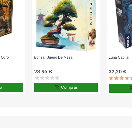
 Ogro
Bonsai, Juego De Mesa
Luna Capital
28,95 €
32,20 €
star
star
star
star
star
add_shopping_cart
va
Comprar
add_shop