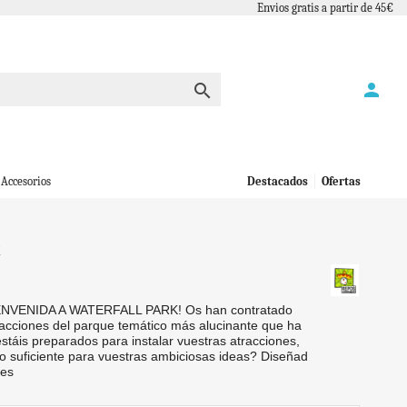
Envios gratis a partir de 45€
person

Accesorios
Destacados
Ofertas
k
NVENIDA A WATERFALL PARK! Os han contratado
racciones del parque temático más alucinante que ha
estáis preparados para instalar vuestras atracciones,
o suficiente para vuestras ambiciosas ideas? Diseñad
nes