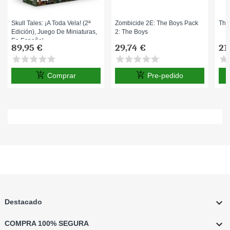
Skull Tales: ¡A Toda Vela! (2ª
Zombicide 2E: The Boys Pack
Thu
Edición), Juego De Miniaturas,
2: The Boys
En Español
89,95 €
29,74 €
21
star
star
star
star
star
star
star
star
star
star
star
s
add_shopping_cart
add_shopping_cart
Comprar
Pre-pedido

Destacado

COMPRA 100% SEGURA