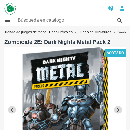
contact_support
person


Tienda de juegos de mesa | DadoCrítico.es
Juego de Miniaturas
Zombicid
Zombicide 2E: Dark Nights Metal Pack 2
AGOTADO