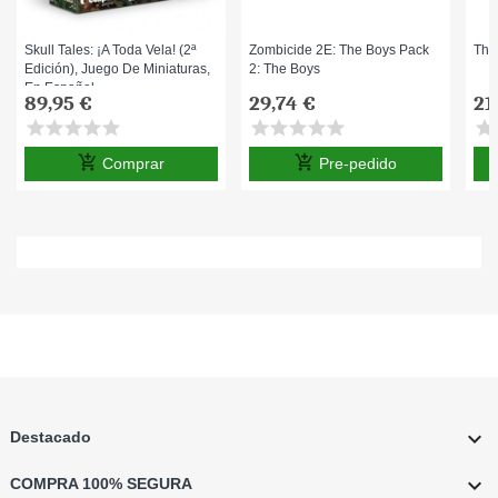
Skull Tales: ¡A Toda Vela! (2ª
Zombicide 2E: The Boys Pack
Thu
Edición), Juego De Miniaturas,
2: The Boys
En Español
89,95 €
29,74 €
21
star
star
star
star
star
star
star
star
star
star
star
s
add_shopping_cart
add_shopping_cart
Comprar
Pre-pedido

Destacado

COMPRA 100% SEGURA