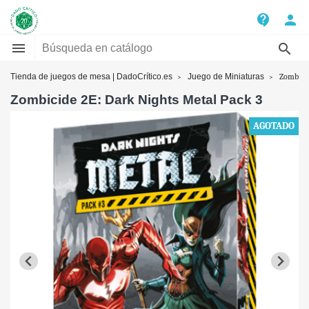
contact_support
person


Tienda de juegos de mesa | DadoCrítico.es
Juego de Miniaturas
Zombicid
Zombicide 2E: Dark Nights Metal Pack 3
AGOTADO