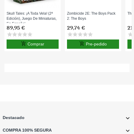
Skull Tales: ¡A Toda Vela! (2ª
Zombicide 2E: The Boys Pack
Thu
Edición), Juego De Miniaturas,
2: The Boys
En Español
89,95 €
29,74 €
21
star
star
star
star
star
star
star
star
star
star
star
s
add_shopping_cart
add_shopping_cart
Comprar
Pre-pedido

Destacado

COMPRA 100% SEGURA