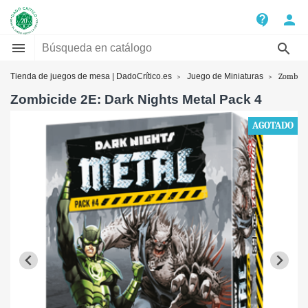
contact_support
person


Tienda de juegos de mesa | DadoCrítico.es
Juego de Miniaturas
Zombicid
Zombicide 2E: Dark Nights Metal Pack 4
AGOTADO