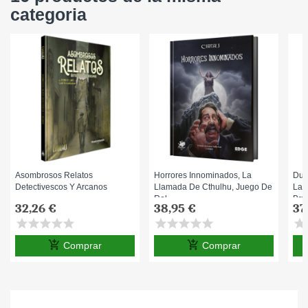
categoria
Asombrosos Relatos
Horrores Innominados, La
Dun
Detectivescos Y Arcanos
Llamada De Cthulhu, Juego De
Las
Rol
Bru
32,26 €
38,95 €
37
star
star
star
star
star
star
star
star
star
star
star
s
add_shopping_cart
add_shopping_cart
Comprar
Comprar