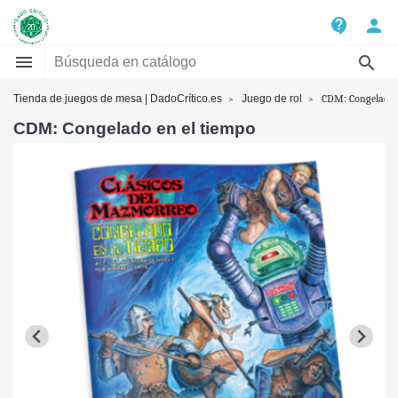
contact_support
person


Tienda de juegos de mesa | DadoCrítico.es
Juego de rol
CDM: Congelado e
CDM: Congelado en el tiempo