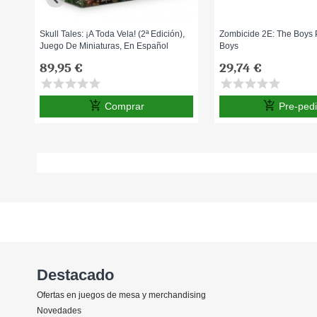
Skull Tales: ¡A Toda Vela! (2ª Edición),
Zombicide 2E: The Boys 
Juego De Miniaturas, En Español
Boys
89,95 €
29,74 €
star
star
star
star
star
star
star
star
star
star
add_shopping_cart
add_shopping_cart
Comprar
Pre-ped
Destacado
Ofertas en juegos de mesa y merchandising
Novedades