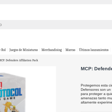
e Rol
Juegos de Miniaturas
Merchandising
Marcas
Últimos lanzamientos
CP: Defenders Affiliation Pack
MCP: Defender
Protegemos esta ci
Defensores son un 
para proteger a qu
amenazas tanto mun
altamente experim