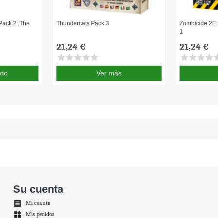
Pack 2: The
Thundercats Pack 3
Zombicide 2E:
1
21,24 €
21,24 €
star
star
star
star
star
star
star
star
star
st
ido
Ver más
Su cuenta

Mi cuenta
widgets
Mis pedidos