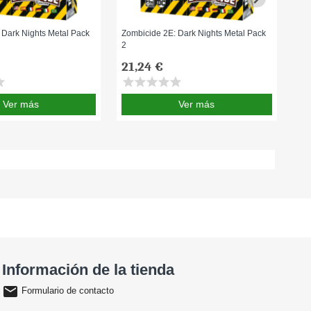
 Dark Nights Metal Pack
Zombicide 2E: Dark Nights Metal Pack
Zom
2
3
21,24 €
21
ar
star
star
star
star
star
sta
Ver más
Ver más
Información de la tienda
email
Formulario de contacto