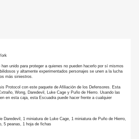
York
 han unido para proteger a quienes no pueden hacerlo por sí mismos
ilidosos y altamente experimentados personajes se unen a la lucha
nos más siniestros.
sis Protocol con este paquete de Afiliación de los Defensores. Esta
 Extraño, Wong, Daredevil, Luke Cage y Puño de Hierro. Usando las
yen en esta caja, esta Escuadra puede hacer frente a cualquier
de Daredevil, 1 miniatura de Luke Cage, 1 miniatura de Puño de Hierro,
o, 5 peanas, 1 hoja de fichas