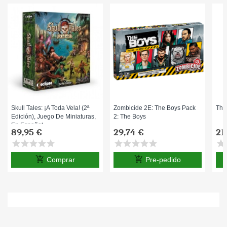
Skull Tales: ¡A Toda Vela! (2ª
Zombicide 2E: The Boys Pack
Thu
Edición), Juego De Miniaturas,
2: The Boys
En Español
89,95 €
29,74 €
21
star
star
star
star
star
star
star
star
star
star
star
s
add_shopping_cart
add_shopping_cart
Comprar
Pre-pedido