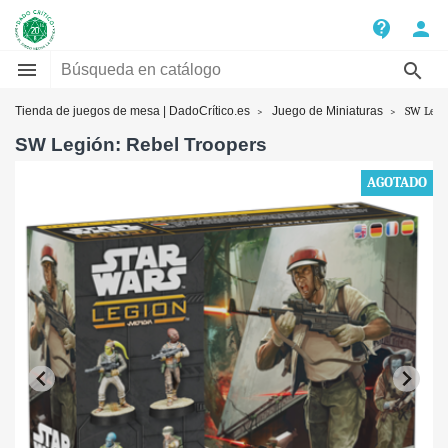
contact_support
person


Tienda de juegos de mesa | DadoCrítico.es
Juego de Miniaturas
SW Legió
SW Legión: Rebel Troopers
AGOTADO